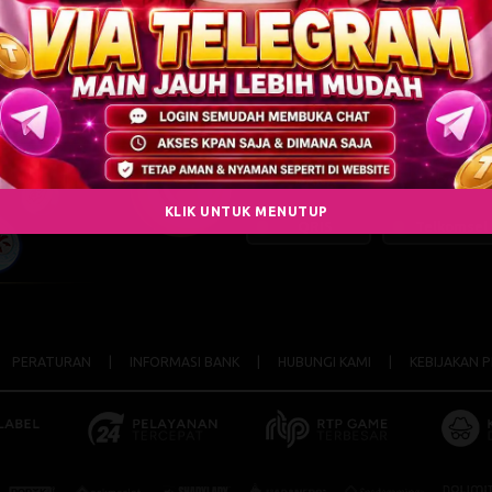
CIMB
Danamon
Permat
PANIN
OCBC
SUMU
JAGO
SeaBank
Mayba
E Money & Pulsa
DANA
OVO
KLIK UNTUK MENUTUP
QRIS
Telkomsel
PERATURAN
|
INFORMASI BANK
|
HUBUNGI KAMI
|
KEBIJAKAN P