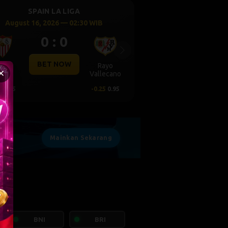
A CHAMPIONS LEAGUE QUALIFIERS
August 11, 2026 — 22:00 WIB
0 : 0
Next
BET NOW
t Almaty
Levski Sofia
(n)
0
0.76
0.00
-0.94
Mainkan Sekarang
BRI
Mega
UOB