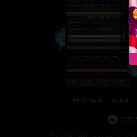
TENTANG KAMI
|
BANTUAN
|