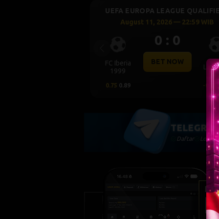
SPAIN LA LIGA
August 16, 2026 — 00:30 WIB
0 : 0
Previous
BET NOW
Alaves
Get
0.00
0.62
0.00
-
TELEGRA
Daftar
Login