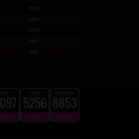
7610
6834
3159
8835
4042
MACAU
QATAR
HONGKONG
097
5256
8853
/8/2026
8/8/2026
15/2/2026