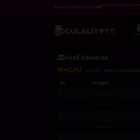
Selamat Datang di GULALITOTO yang mengh
Minggu 9/08/2026 07:01:29
HO
Hasil Keluaran
MACAU
Website:
www.supersixmac
No
Tanggal
1
08 Aug 2026
2
07 Aug 2026
3
06 Aug 2026
4
05 Aug 2026
5
04 Aug 2026