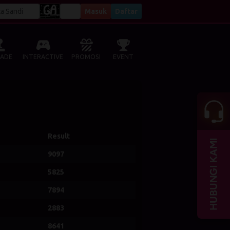
dan Terbesar Di Indonesia
Selamat Datang di GULALITOTO yang menghad
Masuk
Daftar
ADE
INTERACTIVE
PROMOSI
EVENT
Result
9097
5825
7894
2883
8641