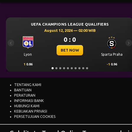
S LEAGUE QUALIFIERS
UEFA CHAMPIONS 
 2026 — 02:00 WIB
August 12, 2
0 : 0
0
Previous
Ne
ET NOW
BE
Sparta Praha
SK Sturm Graz
-1
0.96
-0.5
0.95
TENTANG KAMI
BANTUAN
PERATURAN
INFORMASI BANK
HUBUNGI KAMI
KEBIJAKAN PRIVASI
PERSETUJUAN COOKIES