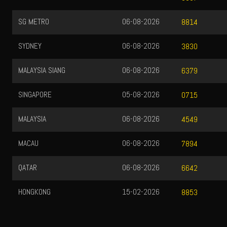
SG METRO
06-08-2026
8814
SYDNEY
06-08-2026
3830
MALAYSIA SIANG
06-08-2026
6379
SINGAPORE
05-08-2026
0715
MALAYSIA
06-08-2026
4549
MACAU
06-08-2026
7894
QATAR
06-08-2026
6642
HONGKONG
15-02-2026
8853