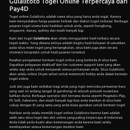
Gulalitoto Togel Online Terpercaya dari
Pay4D
Togel online Gulalitoto adalah nama situs yang harus anda ingat. Karena
kami menyediakan harga pasaran terbaik dan diskon togel terbesar. Berbagai
pasaran togel utama kami hadirkan untuk anda, seperti hongkong,
singapore, macau, sydney dan masih banyak lagi.
Kami dari togel
Gulalitoto
akan selalu mengupdate hasil terbaru secara
tepat waktu. Yang dimana artinya adalah begitu hasil keluaran di umumkan
pada situs resmi togel yang bersangkutan, situs kami juga akan secara
otomatis terupdate untuk hasil pasaran tersebut.
Rasakan pengalaman bermain togel online yang berbeda di situs kami.
Dapatkan pelayanan eksklusif dari tim customer support kami yang akan
selalu siap sedia untuk menjawab semua pertanyaan anda. Situs
Gulalitoto
akan selalu online 24 jam sehari untuk memenuhi hobby anda dalam bermain
togel online.
Judi slot juga kami sediakan bagi anda yang ingin mencoba permainan baru
yang saat ini sedang sangat di gandrungi di seluruh pelosok nusantara
bahkan dunia. Berbagai operator slot ternama dunia seperti Pragmatic Play,
PG Soft, habanero, dan masih banyak lagi bisa anda mainkan di situs kami
cukup dengan ID yang sama yang anda biasa gunakan untuk bermain togel.
Pastikan anda selalu memilih togel online Gulalitoto karena kami adalah
salah satu situs togel dan slot online yang paling terpercaya di Indonesia.
Anda tidak perlu kuatir akan kemenangan anda karena kami selalu
membayarkan semua kemenangan member kami.