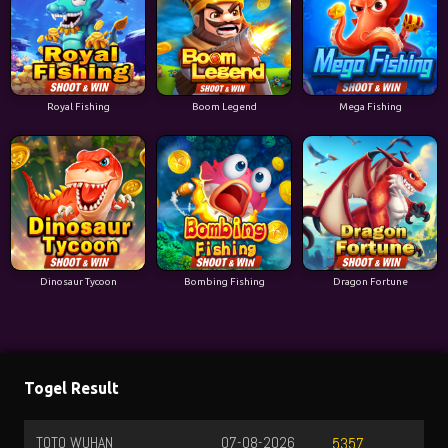
Royal Fishing
Boom Legend
Mega Fishing
Dinosaur Tycoon
Bombing Fishing
Dragon Fortune
Togel Result
TOTO WUHAN
07-08-2026
5357