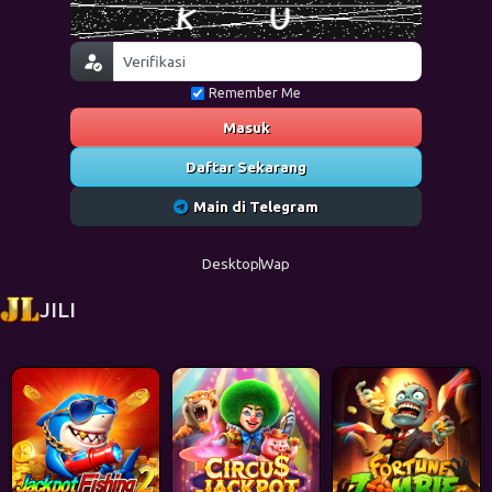
Remember Me
Masuk
Daftar Sekarang
Main di Telegram
Desktop
Wap
JILI