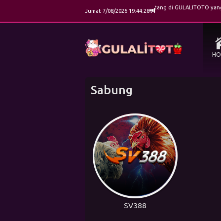
Selamat Datang di GULALITOTO yang meng
Jumat 7/08/2026 19:44:28
HO
Sabung
SV388