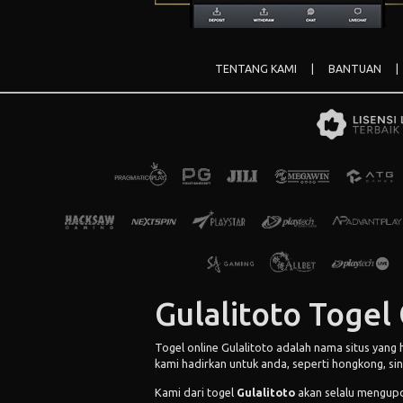
TENTANG KAMI
|
BANTUAN
|
Gulalitoto Togel
Togel online Gulalitoto adalah nama situs yang
kami hadirkan untuk anda, seperti hongkong, si
Kami dari togel
Gulalitoto
akan selalu mengupda