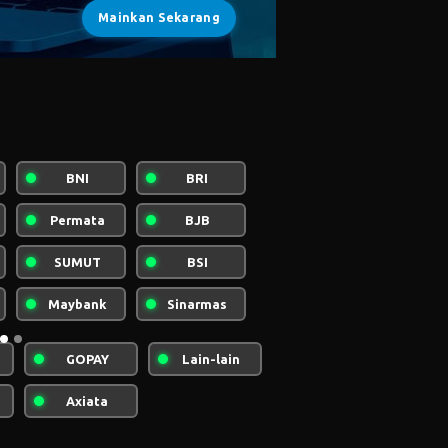
Mainkan Sekarang
BNI
BRI
Permata
BJB
SUMUT
BSI
Maybank
Sinarmas
GOPAY
Lain-lain
Axiata