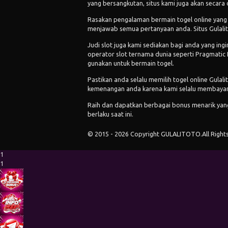
yang bersangkutan, situs kami juga akan secara
Rasakan pengalaman bermain togel online yang b
menjawab semua pertanyaan anda. Situs
Gulali
Judi slot juga kami sediakan bagi anda yang in
operator slot ternama dunia seperti Pragmatic 
gunakan untuk bermain togel.
Pastikan anda selalu memilih togel online Gulali
kemenangan anda karena kami selalu membay
Raih dan dapatkan berbagai bonus menarik yang 
berlaku saat ini.
© 2015 - 2026 Copyright GULALITOTO.
All Right
1
1