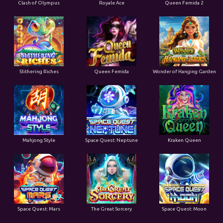
Clash of Olympus
Royale Ace
Queen Femida 2
Slithering Riches
Queen Femida
Wonder of Hanging Garden
Mahjong Style
Space Quest: Neptune
Kraken Queen
Space Quest: Mars
The Great Sorcery
Space Quest: Moon