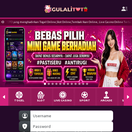
yang menghadirkan Togel Online,Slot Online,Tembak Ikan Online, Live Casino Online Terbaik dan Terb
TOGEL
SLOT
LIVE CASINO
SPORT
ARCADE
SABU