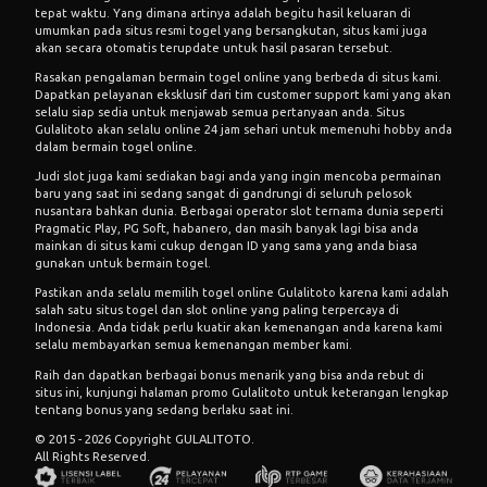
tepat waktu. Yang dimana artinya adalah begitu hasil keluaran di
umumkan pada situs resmi togel yang bersangkutan, situs kami juga
akan secara otomatis terupdate untuk hasil pasaran tersebut.
Rasakan pengalaman bermain togel online yang berbeda di situs kami.
Dapatkan pelayanan eksklusif dari tim customer support kami yang akan
selalu siap sedia untuk menjawab semua pertanyaan anda. Situs
Gulalitoto
akan selalu online 24 jam sehari untuk memenuhi hobby anda
dalam bermain togel online.
Judi slot juga kami sediakan bagi anda yang ingin mencoba permainan
baru yang saat ini sedang sangat di gandrungi di seluruh pelosok
nusantara bahkan dunia. Berbagai operator slot ternama dunia seperti
Pragmatic Play, PG Soft, habanero, dan masih banyak lagi bisa anda
mainkan di situs kami cukup dengan ID yang sama yang anda biasa
gunakan untuk bermain togel.
Pastikan anda selalu memilih togel online Gulalitoto karena kami adalah
salah satu situs togel dan slot online yang paling terpercaya di
Indonesia. Anda tidak perlu kuatir akan kemenangan anda karena kami
selalu membayarkan semua kemenangan member kami.
Raih dan dapatkan berbagai bonus menarik yang bisa anda rebut di
situs ini, kunjungi halaman
promo Gulalitoto
untuk keterangan lengkap
tentang bonus yang sedang berlaku saat ini.
© 2015 - 2026 Copyright GULALITOTO.
All Rights Reserved.