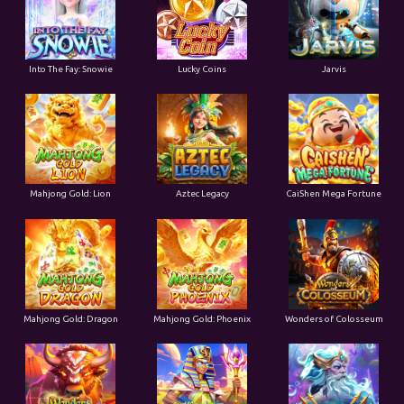
Into The Fay: Snowie
Lucky Coins
Jarvis
Mahjong Gold: Lion
Aztec Legacy
CaiShen Mega Fortune
Mahjong Gold: Dragon
Mahjong Gold: Phoenix
Wonders of Colosseum